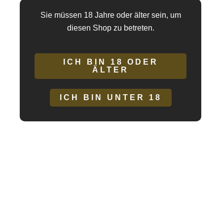
Gels wird mit dem Spender auf die intimen Bereiche
Sie müssen 18 Jahre oder älter sein, um
aufgetragen. Das Produkt wurde dermatologisch getestet und
diesen Shop zu betreten.
sollte kühl und außerhalb der Reichweite von Kindern
aufbewahrt werden.
ICH BIN 18 ODER
ÄLTER
Inhaltsstoffe:(INCI):
Aqua, Glycerin, PEG-40 Hydrogenated
Castor Oil, Citric Acid, Hydroxyethylcellulose, Potassium
ICH BIN UNTER 18
Sorbate, Sodium Benzoate, Aroma.
ÄHNLICHE PRODUKTE