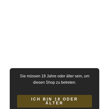
Tiefenhydrierung:
Hyaluronsäure ist für ihre Fähigkeit
bekannt, große Mengen an Wasser in der Haut zu
speichern, was dazu beiträgt, dass sie hydratisiert bleibt
sieht frisch und gesund aus.
Anti-Falten:
Durch die Erhöhung der Hautfeuchtigkeit
kann Hyaluronsäure dazu beitragen, das Auftreten von
Falten und feinen Linien zu reduzieren, was es zu einem
beliebten Produkt macht Zutat in Anti-Aging-Produkten.
Leichte Textur:
Produkte mit Hyaluronsäure haben oft
eine leichte, nicht fettende Textur und sind daher für
verschiedene Hauttypen geeignet , einschließlich
empfindlicher und fettiger Haut.
Sie müssen 18 Jahre oder älter sein, um
Vielseitige Anwendung:
Hyaluronsäure ist in einer
diesen Shop zu betreten.
Vielzahl von Produkten wie Seren, Cremes, Gels und
Gesichtsmasken enthalten und ermöglicht es Anwendern
die Formel zu wählen, die ihren Bedürfnissen am besten
ICH BIN 18 ODER
ÄLTER
entspricht.