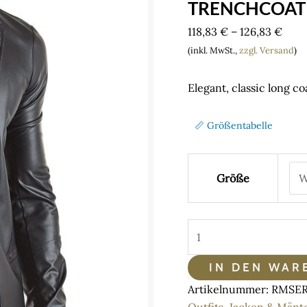
TRENCHCOAT 
Pric
118,83
€
–
126,83
€
rang
(inkl. MwSt.,
zzgl. Versand
)
118,8
thro
Elegant, classic long co
126,
📏 Größentabelle
Größe
RFP
Herren
Mantel
IN DEN WAR
RMSergio001
Artikelnummer:
RMSER
–