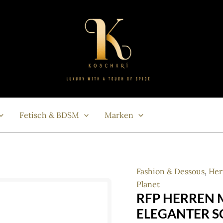
Fetisch & BDSM
Marken
Fashion & Dessous
,
Her
Planet
RFP HERREN 
ELEGANTER 