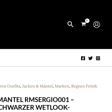
ren Outfits
,
Jacken & Mäntel
,
Marken
,
Regnes Fetish
MANTEL RMSERGIO001 –
SCHWARZER WETLOOK-