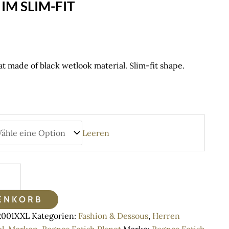
IM SLIM-FIT
e
e:
3 €
ugh
at made of black wetlook material. Slim-fit shape.
83 €
Leeren
ENKORB
001XXL
Kategorien:
Fashion & Dessous
,
Herren