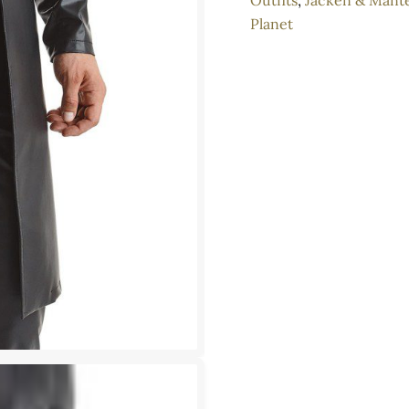
Outfits
,
Jacken & Mänte
Eleganter
Planet
schwarzer
Wetlook-
Trenchcoat
im
Slim-
Fit
Menge