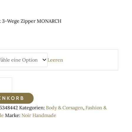
:
 €
gh
it 3-Wege Zipper MONARCH
 €
Leeren
ENKORB
75348442
Kategorien:
Body & Corsagen
,
Fashion &
de
Marke:
Noir Handmade