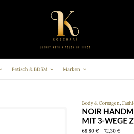
Fetisch & BDSM
Marken
Body & Corsagen
,
Fash
NOIR HANDM
MIT 3-WEGE 
Price
68,80
€
–
72,30
€