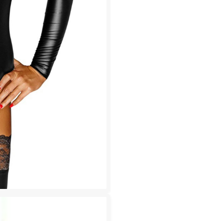
Zipper
MONARCH
Menge