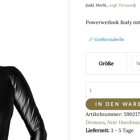
range
(inkl. MwSt.,
zzgl. Versand
)
68,80
throu
Powerwetlook Body m
72,30
📏 Größentabelle
Größe
Noir
Handmade
Powerwetlook
IN DEN WAR
Body
Artikelnummer:
59021
mit
Dessous
,
Noir Handma
3-
Lieferzeit:
3 - 5 Tage
Wege