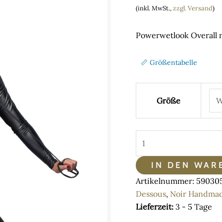
range
(inkl. MwSt.,
zzgl. Versand
)
89,50
thro
Powerwetlook Overall 
93,00
📏 Größentabelle
Größe
Noir
Handmade
Powerwetlook
IN DEN WAR
Overall
Artikelnummer:
59030
mit
Dessous
,
Noir Handma
Ring
Lieferzeit:
3 - 5 Tage
und