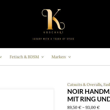
Fetisch & BDSM
Marken
Catsuits & Overalls
,
Fas
NOIR HANDM
MIT RING UN
Price
89,50
€
–
93,00
€