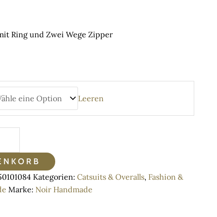
:
 €
ugh
mit Ring und Zwei Wege Zipper
 €
Leeren
ENKORB
50101084
Kategorien:
Catsuits & Overalls
,
Fashion &
de
Marke:
Noir Handmade