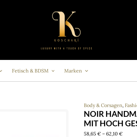
Fetisch & BDSM
Marken
Body & Corsagen
,
Fash
NOIR HANDM
MIT HOCH G
Price
58,65
€
–
62,10
€