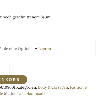
€
gh
t hoch geschnittenem Saum
€
Leeren
ENKORB
50108601
Kategorien:
Body & Corsagen
,
Fashion &
de
Marke:
Noir Handmade