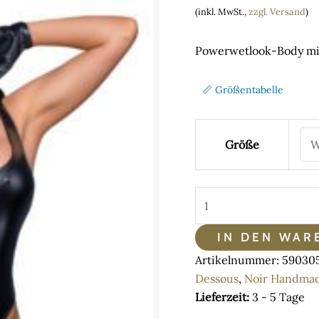
range:
(inkl. MwSt.,
zzgl. Versand
)
58,65 
throu
Powerwetlook-Body mi
62,10 
📏 Größentabelle
Größe
Noir
Handmade
Powerwetlook-
IN DEN WAR
Body
Artikelnummer:
59030
mit
Dessous
,
Noir Handma
hoch
Lieferzeit:
3 - 5 Tage
geschnittenem