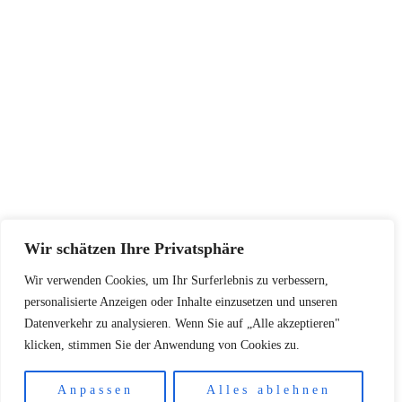
SERVICE
Größentabellen
Pflegehinweise
Retourenadresse
KONTAKT
+48502940033
info@koschari.com
Wir schätzen Ihre Privatsphäre
Wir verwenden Cookies, um Ihr Surferlebnis zu verbessern,
Copyright © 2026 | Koschari.com
personalisierte Anzeigen oder Inhalte einzusetzen und unseren
Datenverkehr zu analysieren. Wenn Sie auf „Alle akzeptieren"
klicken, stimmen Sie der Anwendung von Cookies zu.
Anpassen
Alles ablehnen