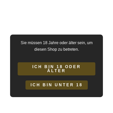
Powerwetlook
Artikelnummer:
5903050101381
Overall
Kategorien:
Catsuits & Overalls
,
Fashion & Dessous
,
Noir
mit
Handmade
Spitze
Marke:
Noir Handmade
Menge
Lieferzeit:
3 - 5 Tage
Sie müssen 18 Jahre oder älter sein, um
diesen Shop zu betreten.
ICH BIN 18 ODER
ÄLTER
ICH BIN UNTER 18
Beschreibung
Zusätzliche Informationen