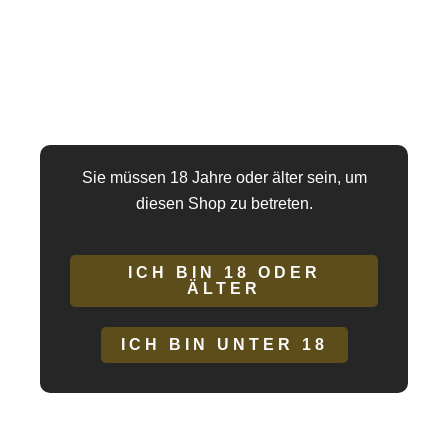
perfekte Basis für tägliche Outfits oder besondere Anlässe. Ein
Must-have für alle, die Eleganz und Komfort vereinen möchten!
Ledapol
I
nsistline Collection
Sie müssen 18 Jahre oder älter sein, um
Materialstärke Latex: 0.4 mm
diesen Shop zu betreten.
Freie Grössenwahl : S, M, L, XL
Lieferzeit : 3 -4 Wochen nach Geldeingang
ICH BIN 18 ODER
ÄLTER
Collection 2025
ICH BIN UNTER 18
Material:
Material Datex:
87 % Polyester, 13 % Elasthan + Naturlatex