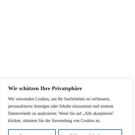
SERVICE
Größentabellen
Pflegehinweise
Retourenadresse
KONTAKT
+48502940033
info@koschari.com
Wir schätzen Ihre Privatsphäre
Wir verwenden Cookies, um Ihr Surferlebnis zu verbessern,
Copyright © 2026 | Koschari.com
personalisierte Anzeigen oder Inhalte einzusetzen und unseren
Datenverkehr zu analysieren. Wenn Sie auf „Alle akzeptieren"
klicken, stimmen Sie der Anwendung von Cookies zu.