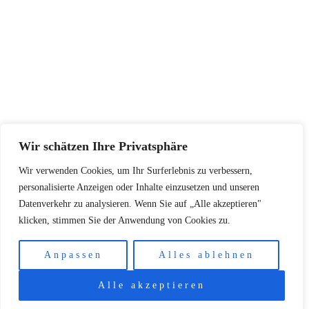
Datenschutzerklärung
SERVICE
Größentabellen
Pflegehinweise
Retourenadresse
KONTAKT
Wir schätzen Ihre Privatsphäre
+48502940033
Wir verwenden Cookies, um Ihr Surferlebnis zu verbessern,
info@koschari.com
personalisierte Anzeigen oder Inhalte einzusetzen und unseren
Datenverkehr zu analysieren. Wenn Sie auf „Alle akzeptieren"
klicken, stimmen Sie der Anwendung von Cookies zu.
Copyright © 2026 | Koschari.com
Anpassen
Alles ablehnen
Alle akzeptieren