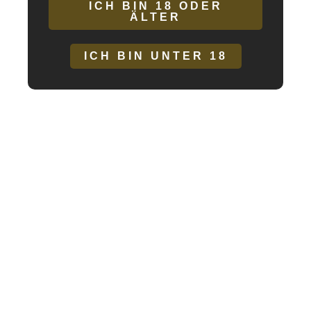
ICH BIN 18 ODER
Reaktion. Außerhalb der Reichweite von Kindern aufbewahren.
ÄLTER
Kühl und dunkel lagern. Mindestens haltbar bis
Ende/Chargennummer: siehe Verpackung.
ICH BIN UNTER 18
Inhalt: 150 ml
Zutaten : Aqua, Glycerin, Hydroxyethylcellulose, Citric Acid,
Potassium Sorbate, Sodium Benzoate
ÄHNLICHE PRODUKTE