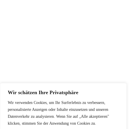
INFORMATIONEN
Impressum
AGB
Widerrufsbelehrung
Datenschutzerklärung
SERVICE
Größentabellen
Pflegehinweise
Retourenadresse
KONTAKT
Wir schätzen Ihre Privatsphäre
+48502940033
Wir verwenden Cookies, um Ihr Surferlebnis zu verbessern,
info@koschari.com
personalisierte Anzeigen oder Inhalte einzusetzen und unseren
Datenverkehr zu analysieren. Wenn Sie auf „Alle akzeptieren"
klicken, stimmen Sie der Anwendung von Cookies zu.