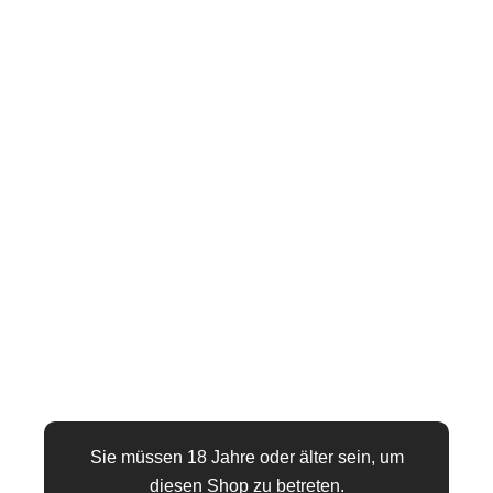
RFP HERRENJACKE
RMDANIELE001 IN SCHWARZ
MIT V-AUSSCHNITT UND
STILVOLLEM
REISSVERSCHLUSS
77,89
€
(inkl. MwSt.,
zzgl. Versand
)
Stylish jacket made of black mesh and wetlook material,
fastened with a decorative zipper. Slim-Fit shape.
📏 Größentabelle
Größe
Sie müssen 18 Jahre oder älter sein, um
diesen Shop zu betreten.