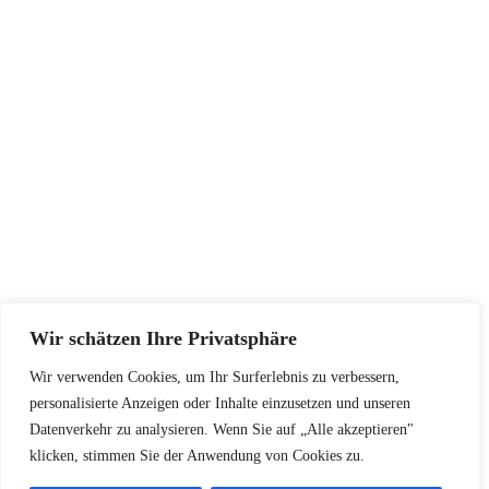
Impressum
AGB
Widerrufsbelehrung
Datenschutzerklärung
SERVICE
Größentabellen
Pflegehinweise
Retourenadresse
KONTAKT
Wir schätzen Ihre Privatsphäre
+48502940033
Wir verwenden Cookies, um Ihr Surferlebnis zu verbessern,
info@koschari.com
personalisierte Anzeigen oder Inhalte einzusetzen und unseren
Datenverkehr zu analysieren. Wenn Sie auf „Alle akzeptieren"
klicken, stimmen Sie der Anwendung von Cookies zu.