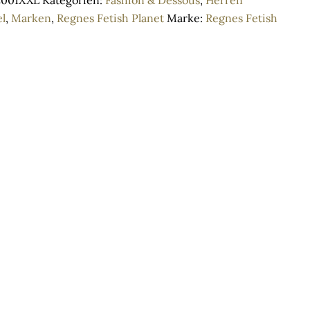
001XXL
Kategorien:
Fashion & Dessous
,
Herren
l
,
Marken
,
Regnes Fetish Planet
Marke:
Regnes Fetish