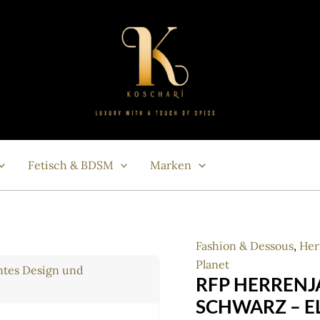
Fetisch & BDSM
Marken
Fashion & Dessous
,
Her
Planet
RFP HERRENJ
SCHWARZ – E