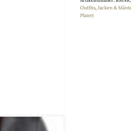
Artikelnummer:
RMNIC
Schwarz
Outfits
,
Jacken & Mänte
–
Planet
Elegantes
Design
und
hochwertige
Verarbeitung
Menge