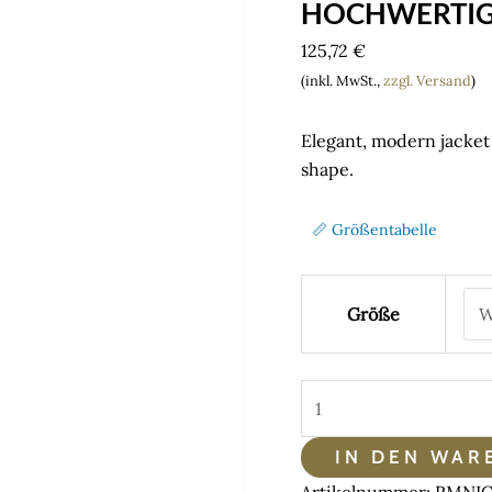
HOCHWERTIG
125,72
€
(inkl. MwSt.,
zzgl. Versand
)
Elegant, modern jacket 
shape.
📏 Größentabelle
Größe
RFP
Herrenjacke
RMNicola001
IN DEN WAR
in