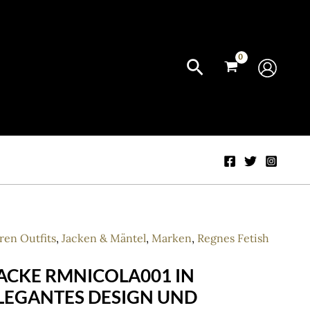
ren Outfits
,
Jacken & Mäntel
,
Marken
,
Regnes Fetish
ACKE RMNICOLA001 IN
LEGANTES DESIGN UND