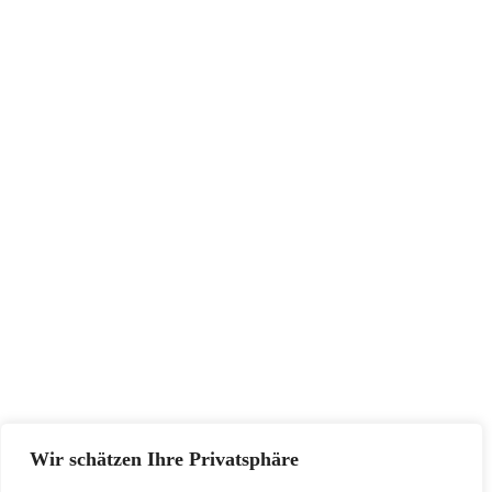
INFORMATIONEN
Impressum
AGB
Widerrufsbelehrung
Datenschutzerklärung
SERVICE
Größentabellen
Pflegehinweise
Retourenadresse
KONTAKT
Wir schätzen Ihre Privatsphäre
+48502940033