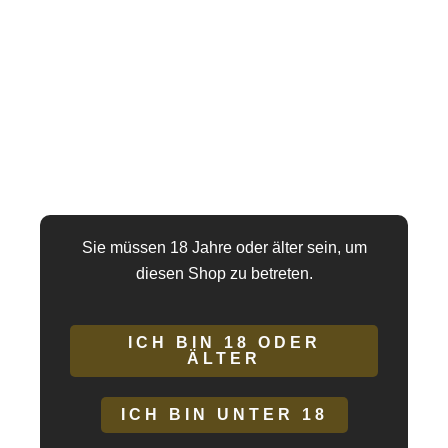
26,99
€
(inkl. MwSt.,
zzgl. Versand
)
PRETTY
IN DEN
WARENKORB
LOVE
-
VIBRIERENDES
Artikelnummer:
6959532326574
EI
Kategorien:
Dreamlove
,
Für Frauen
,
Lovetoys
,
Stimulatoren mit
DIE
Vibration
NYMPHE
Sie müssen 18 Jahre oder älter sein, um
MIT
diesen Shop zu betreten.
APP
STEUERUNG
Menge
ICH BIN 18 ODER
ÄLTER
ICH BIN UNTER 18
Beschreibung