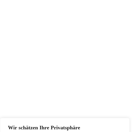
INFORMATIONEN
Impressum
AGB
Widerrufsbelehrung
Datenschutzerklärung
SERVICE
Größentabellen
Pflegehinweise
Retourenadresse
KONTAKT
Wir schätzen Ihre Privatsphäre