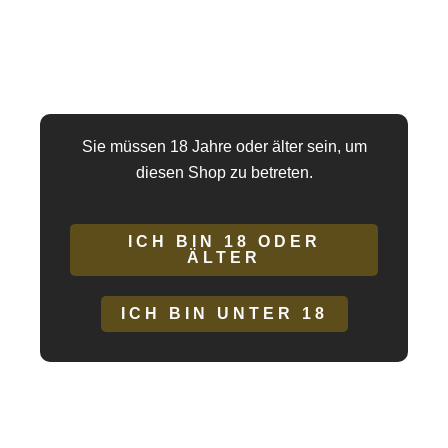
heißen
Legings Herren
,
Noir Handmade
Details
Marke:
Noir Handmade
Menge
Sie müssen 18 Jahre oder älter sein, um
diesen Shop zu betreten.
ICH BIN 18 ODER
Beschreibung
ÄLTER
Zusätzliche Informationen
ICH BIN UNTER 18
Hersteller/EU Verantwortliche Person
Erotisch enganliegende Short aus hochwertigem Material vorne
mit Reißverschluss.
Verziert durch vertikale und horizontale Nähte eignet sich die