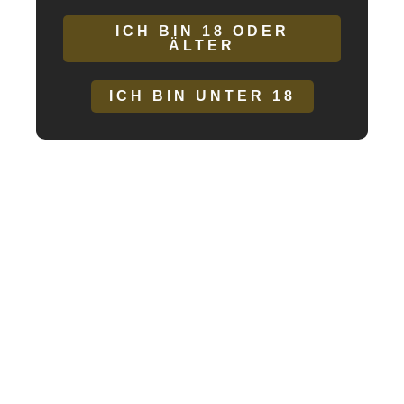
ICH BIN 18 ODER
Beschreibung
ÄLTER
Zusätzliche Informationen
ICH BIN UNTER 18
Hersteller/EU Verantwortliche Person
Entdecken Sie den Noir Handmade Leopard Flock String P011
– einen verführerischen Slip aus elastischem Mesh mit
transparentem Leopardenmuster. Dieses Dessous kombiniert
Komfort mit einem Hauch von Wildheit und betont Ihre
sinnliche Seite. Perfekt für besondere Anlässe oder um Ihrem
Alltag einen Hauch von Luxus zu verleihen. Erhältlich in den
Größen S bis XXL, passt sich dieser String optimal Ihrer
Silhouette an. Setzen Sie ein Statement mit diesem einzigartigen
Stück und fühlen Sie sich unwiderstehlich.
Material: