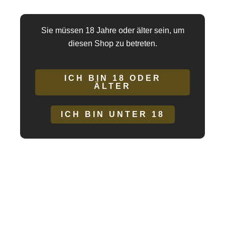
Lieferzeit:
3 - 5 Tage
Sie müssen 18 Jahre oder älter sein, um
diesen Shop zu betreten.
ICH BIN 18 ODER
ÄLTER
ICH BIN UNTER 18
Beschreibung
Zusätzliche Informationen
Hersteller/EU Verantwortliche Person
Korsett aus lackiertem Kunstleder mit zehn Korsettstäben für
eine perfekte Passform. Der Reißverschluss an der Seite ist
dezent angebracht und die dekorative Schnürung auf der
Rückseite sorgt für noch mehr sexy Stimmung.