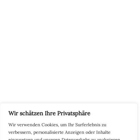
Impressum
AGB
Widerrufsbelehrung
Datenschutzerklärung
SERVICE
Größentabellen
Pflegehinweise
Retourenadresse
KONTAKT
+48502940033
info@koschari.com
Wir schätzen Ihre Privatsphäre
Wir verwenden Cookies, um Ihr Surferlebnis zu
verbessern, personalisierte Anzeigen oder Inhalte
Copyright © 2026 | Koschari.com
einzusetzen und unseren Datenverkehr zu analysieren.