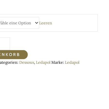
Leeren
ENKORB
ategorien:
Dessous
,
Ledapol
Marke:
Ledapol