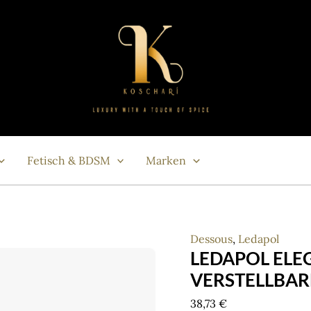
Fetisch & BDSM
Marken
Dessous
,
Ledapol
LEDAPOL ELE
VERSTELLBAR
38,73
€