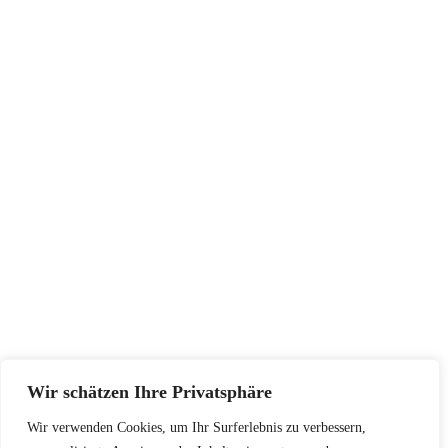
Impressum
AGB
Widerrufsbelehrung
Datenschutzerklärung
SERVICE
Größentabellen
Pflegehinweise
Retourenadresse
KONTAKT
+48502940033
info@koschari.com
Wir schätzen Ihre Privatsphäre
Wir verwenden Cookies, um Ihr Surferlebnis zu verbessern,
Copyright © 2026 | Koschari.com