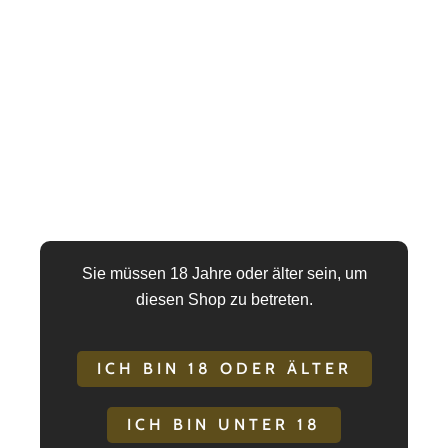
Die mitgelieferte 1,80 m Kette lässt sich durch die fünf
Karabiner flexibel anpassen – für Hand-, Fuß- oder
Ganzkörperfesselung. Die dezente schwarze Farbe
macht das Set universell einsetzbar, stilvoll und edel
zugleich.
Das
Leder Fesselset Schwarz mit 180 m Kette und 5
Karabinerhaken
eignet sich für Einsteiger:innen
ebenso wie für erfahrene Szenekenner:innen. K
Opium steht für Qualität, Funktion und Dominanz mit
Sie müssen 18 Jahre oder älter sein, um
Stil.
diesen Shop zu betreten.
MADE IN POLAND
ICH BIN 18 ODER ÄLTER
ICH BIN UNTER 18
Sicherheit & Pflegehinweise für K Opium Produkte