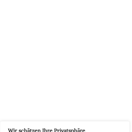
INFORMATIONEN
Impressum
AGB
Widerrufsbelehrung
Datenschutzerklärung
SERVICE
Größentabellen
Pflegehinweise
Retourenadresse
KONTAKT
+48502940033
info@koschari.com
Wir schätzen Ihre Privatsphäre