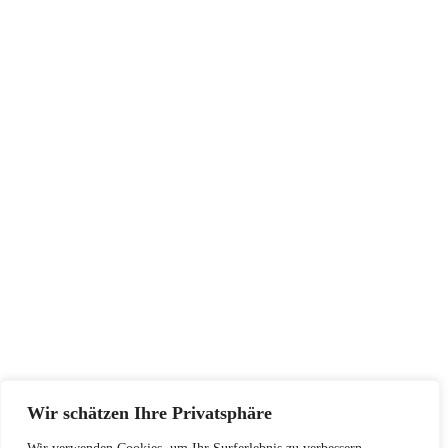
INFORMATIONEN
Impressum
AGB
Widerrufsbelehrung
Datenschutzerklärung
SERVICE
Größentabellen
Pflegehinweise
Retourenadresse
KONTAKT
Wir schätzen Ihre Privatsphäre
+48502940033