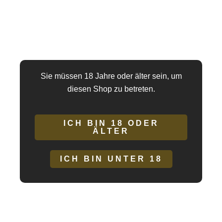
ununterbrochenes Vergnügen.
Wasserbeständig:
Bringen Sie Spaß in die Badewanne
oder unter die Dusche, denn Jango ist wasserdicht und
ermöglicht es Ihnen, Ihre Fantasien in einer nassen
Umgebung auszuleben.
Hergestellt aus superweichem Silikon: Das
Sie müssen 18 Jahre oder älter sein, um
hochwertige Silikon von Jango fühlt sich
diesen Shop zu betreten.
außergewöhnlich weich an und bietet unübertroffenen
Komfort.
Einfache Reinigung:
Dank des abnehmbaren Designs
ICH BIN 18 ODER
ÄLTER
bleibt Dameron in makellosem Zustand und lässt sich
nach jedem Gebrauch leicht reinigen.
Körpersicheres Material:
Dameron besteht aus
ICH BIN UNTER 18
körpersicheren Materialien und stellt sicher, dass Ihre
Gesundheit Priorität hat.
Frei von Phalatos:
Dameron ist völlig frei von Phalatos,
was es zu Ihrer Zufriedenheit sicher und gesund macht.