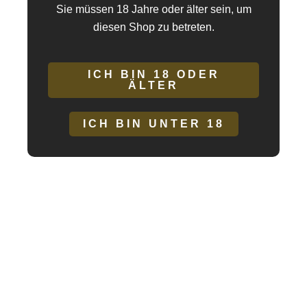
Sie müssen 18 Jahre oder älter sein, um
Bewegungen streicheln, es besteht kein Zweifel daran, dass sie
diesen Shop zu betreten.
die richtige Pulsation und den richtigen Druck für Sie haben.
Hergestellt aus hygienischen, porenfreien Silikonmaterialien und
ICH BIN 18 ODER
ABS-Kunststoffen.
ÄLTER
100 % sicher für den Körper
ICH BIN UNTER 18
Material: Silikon
Gesamtlänge; 12cm
Funktioniert mit zwei Batterien: 2 x AAA (im
Lieferumfang enthalten)
10 Vibrationsmodi
Verwenden Sie ein sicheres wasserbasiertes Gleitmittel wie die
Marke Waterfeel und reinigen Sie es nach Gebrauch mit Seife
mit neutralem pH-Wert und warmem Wasser, um die
Verwendung des Waterfeel-Sterilisators zu beenden und er beim