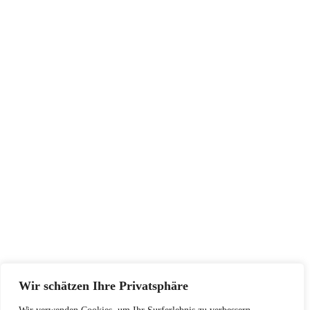
INFORMATIONEN
Impressum
AGB
Widerrufsbelehrung
Datenschutzerklärung
SERVICE
Größentabellen
Pflegehinweise
Retourenadresse
KONTAKT
Wir schätzen Ihre Privatsphäre
+48502940033