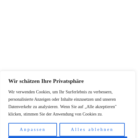
AGB
Widerrufsbelehrung
Datenschutzerklärung
SERVICE
Größentabellen
Pflegehinweise
Retourenadresse
KONTAKT
Wir schätzen Ihre Privatsphäre
+48502940033
Wir verwenden Cookies, um Ihr Surferlebnis zu verbessern,
info@koschari.com
personalisierte Anzeigen oder Inhalte einzusetzen und unseren
Datenverkehr zu analysieren. Wenn Sie auf „Alle akzeptieren"
klicken, stimmen Sie der Anwendung von Cookies zu.
Copyright © 2026 | Koschari.com
Anpassen
Alles ablehnen