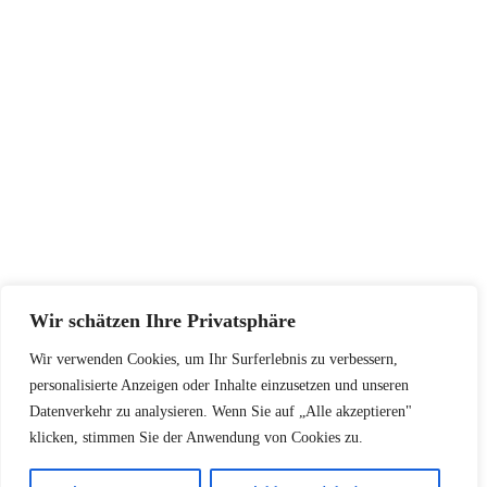
SERVICE
Größentabellen
Pflegehinweise
Retourenadresse
KONTAKT
+48502940033
info@koschari.com
Wir schätzen Ihre Privatsphäre
Wir verwenden Cookies, um Ihr Surferlebnis zu verbessern,
Copyright © 2026 | Koschari.com
personalisierte Anzeigen oder Inhalte einzusetzen und unseren
Datenverkehr zu analysieren. Wenn Sie auf „Alle akzeptieren"
klicken, stimmen Sie der Anwendung von Cookies zu.