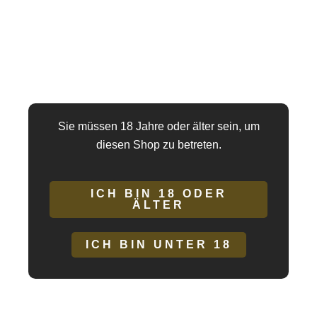
Rotatoren der neuen Diversia-Kollektion werden über USB
aufgeladen, sie sind elegant und ihre hochwertige, superweiche
und hypoallergene Silikonoberfläche ist ein Plus für die
anspruchsvollsten Orgasmen.
Die
Reihe umfasst eine Basis aus
DIVERSIA BUNNY ROTATION-
weichen, rotierenden Perlen und einen oszillierenden,
Sie müssen 18 Jahre oder älter sein, um
gebogenen Kopf, der Sie dank Kontakt mit dem G-Punkt zum
diesen Shop zu betreten.
Höhepunkt bringt.
ICH BIN 18 ODER
Merkmale:
ÄLTER
7 Rotationsmodi
ICH BIN UNTER 18
7 Modi der Klitorisstimulation
24,0 cm x 3,5 cm (einsteckbar 14,0 cm)
Leistungsstarker Motor
USB wiederaufladbar