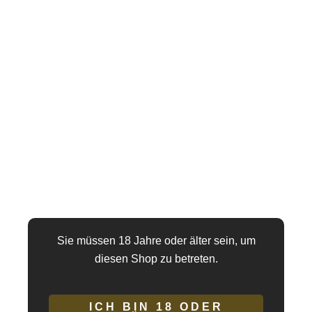
Ein komplettes Sortiment fester Dildos, die mit einem
widerstandsfähigen Saugnapf bereitstehen, um Sie
leidenschaftlich zu verwöhnen. Sein flexibler und authentischer
Schaft gibt Ihnen in jeder Position eine kontinuierliche
Vibration, die sich einfach mit der kabelgebundenen
Fernbedienung einstellen lässt
Wer sein Glück teilen und den Reiz des Vergnügens zu zweit
genießen möchte, kann auch problemlos ein Geschirr mit Leine
halten.
Diversia
fügt ein aufregendes Spiel für zwei durch seine
Fernbedienung hinzu, an die Sie zwei Dildos gleichzeitig
anschließen und mit einem einzigen Controller spielen können.
ist es möglich? Nun, wir haben darüber nachgedacht, wie wir
Sie müssen 18 Jahre oder älter sein, um
dem Sex eine hohe Intensität verleihen können, einer Party? ein
diesen Shop zu betreten.
Spiel für zwei? ein Spiel für drei? Haben zwei Spaß und einer
kontrolliert?
ICH BIN 18 ODER