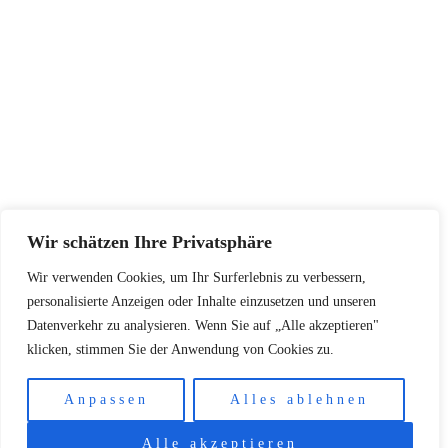
Widerrufsbelehrung
Datenschutzerklärung
SERVICE
Größentabellen
Pflegehinweise
Retourenadresse
KONTAKT
Wir schätzen Ihre Privatsphäre
+48502940033
Wir verwenden Cookies, um Ihr Surferlebnis zu verbessern,
info@koschari.com
personalisierte Anzeigen oder Inhalte einzusetzen und unseren
Datenverkehr zu analysieren. Wenn Sie auf „Alle akzeptieren"
klicken, stimmen Sie der Anwendung von Cookies zu.
Copyright © 2026 | Koschari.com
Anpassen
Alles ablehnen
Alle akzeptieren