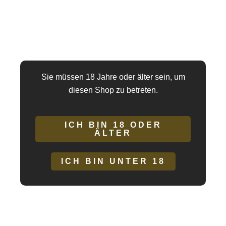
Stromversorgung über 2 AA-Batterien (nicht im
Lieferumfang enthalten).
Zusätzliche Vorteile:
Sie müssen 18 Jahre oder älter sein, um
diesen Shop zu betreten.
Ergonomisches Design: Der Amir ist so konzipiert, dass
er sich perfekt Ihrer Anatomie anpasst und eine präzise
ICH BIN 18 ODER
und effektive Stimulation ermöglicht.
ÄLTER
ICH BIN UNTER 18
Einfach zu bedienen: Die intuitive Benutzeroberfläche
ermöglicht Ihnen das einfache Wechseln zwischen
verschiedenen Modi und Mustern, sodass Sie sich ganz
auf den Spaß konzentrieren können.