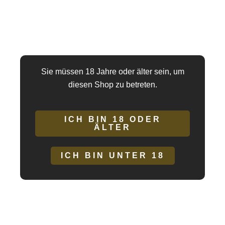
Der Anal-Dilatator-Tunnel hat eine Länge von 102 mm und eine
maximale Dicke von 57 mm.
Er eignet sich auch perfekt als Analtunnel zur
Penisvergrößerung.
Sie müssen 18 Jahre oder älter sein, um
Eigenschaften
diesen Shop zu betreten.
Gesamtlänge: 13,5 cm
Gesamtdurchmesser: 6 cm
ICH BIN 18 ODER
ÄLTER
Einführbare Länge: 12,5 cm
Kleiner Ringdurchmesser: 4,5 cm
ICH BIN UNTER 18
Großer Ringdurchmesser: 6 cm
Material: TPE
Wasserdicht.
Ohne Phalatos.
* Um ein optimales Erlebnis zu erzielen und es auf angenehme